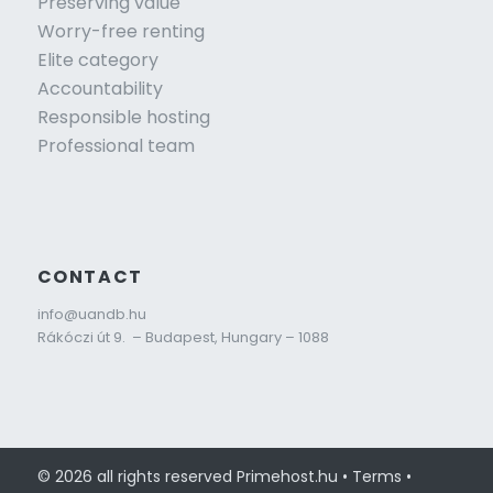
Preserving value
Worry-free renting
Elite category
Accountability
Responsible hosting
Professional team
CONTACT
info@uandb.hu
Rákóczi út 9. – Budapest, Hungary – 1088
© 2026 all rights reserved Primehost.hu • Terms •