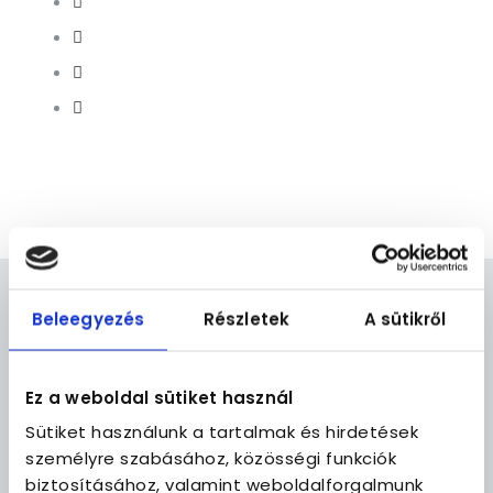
Beleegyezés
Részletek
A sütikről
ABOUT US
The best and award winning team will handle your
property at us. Our CEO, Mihaly Rege has ten years of
Ez a weboldal sütiket használ
experience and the president of the short term
Sütiket használunk a tartalmak és hirdetések
renting association in Hungary.
személyre szabásához, közösségi funkciók
biztosításához, valamint weboldalforgalmunk