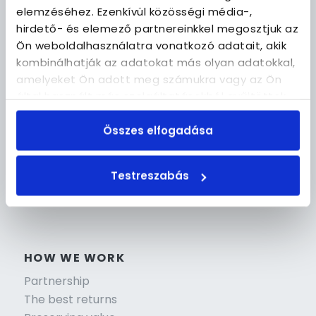
elemzéséhez. Ezenkívül közösségi média-,
hirdető- és elemező partnereinkkel megosztjuk az
Ön weboldalhasználatra vonatkozó adatait, akik
kombinálhatják az adatokat más olyan adatokkal,
NAVIGATION
amelyeket Ön adott meg számukra vagy az Ön
által használt más szolgáltatásokból gyűjtöttek.
Home
How we work
Összes elfogadása
Apartments
Contact
Let’s do it
Testreszabás
HOW WE WORK
Partnership
The best returns