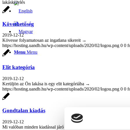
lakáskezelés
Követhetőség
2019-12-12
Kövesse folyamatosan az ingatlana sikereit →
https://hosting.uandb.hu/wp-content/uploads/2020/02/logou.png
0
0
f
Menu
Menu
Elit kategória
2019-12-12
Kerüljön az Ön lakása is egy elit kategóriába →
https://hosting.uandb.hu/wp-content/uploads/2020/02/logou.png
0
0
f
Gondtalan kiadás
2019-12-12
Mi valóban minden kiadással járó terhet leveszünk a válláról →