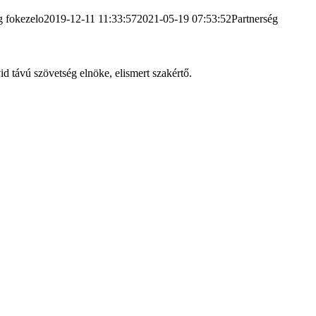
g
fokezelo
2019-12-11 11:33:57
2021-05-19 07:53:52
Partnerség
id távú szövetség elnöke, elismert szakértő.