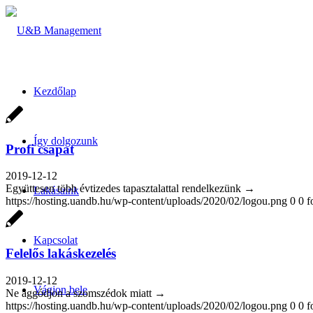
Kezdőlap
Így dolgozunk
Profi csapat
2019-12-12
Együttesen több évtizedes tapasztalattal rendelkezünk →
Lakásaink
https://hosting.uandb.hu/wp-content/uploads/2020/02/logou.png
0
0
f
Kapcsolat
Felelős lakáskezelés
2019-12-12
Vágjon bele
Ne aggódjon a szomszédok miatt →
https://hosting.uandb.hu/wp-content/uploads/2020/02/logou.png
0
0
f