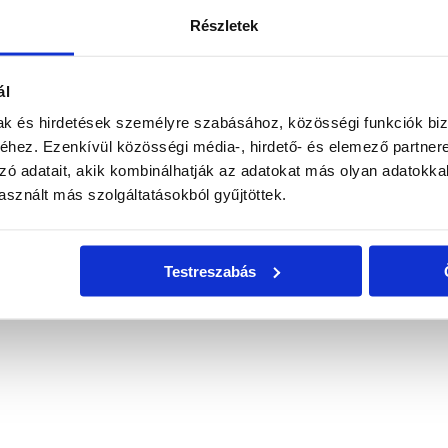
okezelo
https://hosting.uandb.hu/wp-content/uploads/2020/02/logou.pn
Részletek
ál
mak és hirdetések személyre szabásához, közösségi funkciók biz
hez. Ezenkívül közösségi média-, hirdető- és elemező partner
okezelo
https://hosting.uandb.hu/wp-content/uploads/2020/02/logou.pn
zó adatait, akik kombinálhatják az adatokat más olyan adatokka
sznált más szolgáltatásokból gyűjtöttek.
Testreszabás
okezelo
https://hosting.uandb.hu/wp-content/uploads/2020/02/logou.pn