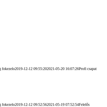
g
fokezelo
2019-12-12 09:55:20
2021-05-20 16:07:26
Profi csapat
g
fokezelo
2019-12-12 09:52:56
2021-05-19 07:52:54
Felelős