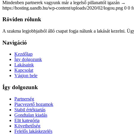
Mindenben partnerek vagyunk már a legelső pillanattól igazán →
https://hosting.uandb.hu/wp-content/uploads/2020/02/logou.png
0
0
f
Röviden rólunk
A szakma legjobbjaiból álló csapat fogja nálunk a lakását kezelni. Ügy
Navigáció
Kezdőlap
Így dolgozunk
Lakásaink
Kapcsolat
Vágjon bele
Így dolgozunk
Partnerség
Piacvezető hozamok
Stabil értéktartás
Gondtalan kiadás
Elit kategória
Követhetőség
Felelős lakáskezelés