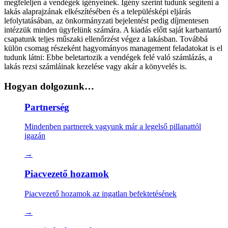
megfeleljen a vendégek igényeinek. Igény szerint tudunk segíteni a
lakás alaprajzának elkészítésében és a településképi eljárás
lefolytatásában, az önkormányzati bejelentést pedig díjmentesen
intézzük minden ügyfelünk számára. A kiadás előtt saját karbantartó
csapatunk teljes műszaki ellenőrzést végez a lakásban. Továbbá
külön csomag részeként hagyományos management feladatokat is el
tudunk látni: Ebbe beletartozik a vendégek felé való számlázás, a
lakás rezsi számláinak kezelése vagy akár a könyvelés is.
Hogyan dolgozunk…
Partnerség
Mindenben partnerek vagyunk már a legelső pillanattól
igazán
→
Piacvezető hozamok
Piacvezető hozamok az ingatlan befektetésének
→