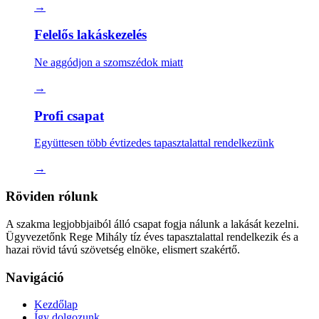
→
Felelős lakáskezelés
Ne aggódjon a szomszédok miatt
→
Profi csapat
Együttesen több évtizedes tapasztalattal rendelkezünk
→
Röviden rólunk
A szakma legjobbjaiból álló csapat fogja nálunk a lakását kezelni.
Ügyvezetőnk Rege Mihály tíz éves tapasztalattal rendelkezik és a
hazai rövid távú szövetség elnöke, elismert szakértő.
Navigáció
Kezdőlap
Így dolgozunk