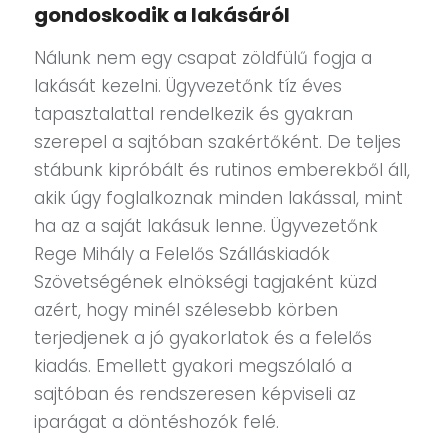
gondoskodik a lakásáról
Nálunk nem egy csapat zöldfülű fogja a
lakását kezelni. Ügyvezetőnk tíz éves
tapasztalattal rendelkezik és gyakran
szerepel a sajtóban szakértőként. De teljes
stábunk kipróbált és rutinos emberekből áll,
akik úgy foglalkoznak minden lakással, mint
ha az a saját lakásuk lenne. Ügyvezetőnk
Rege Mihály a Felelős Szálláskiadók
Szövetségének elnökségi tagjaként küzd
azért, hogy minél szélesebb körben
terjedjenek a jó gyakorlatok és a felelős
kiadás. Emellett gyakori megszólaló a
sajtóban és rendszeresen képviseli az
iparágat a döntéshozók felé.