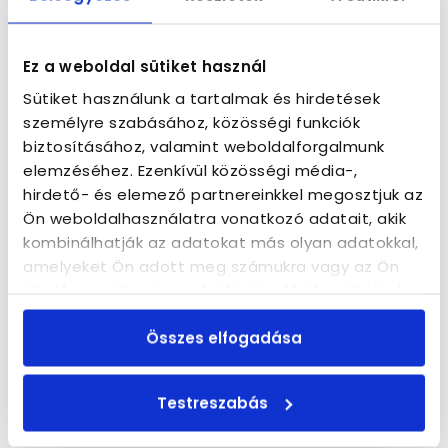
Ez a weboldal sütiket használ
Sütiket használunk a tartalmak és hirdetések
személyre szabásához, közösségi funkciók
biztosításához, valamint weboldalforgalmunk
elemzéséhez. Ezenkívül közösségi média-,
hirdető- és elemező partnereinkkel megosztjuk az
Ön weboldalhasználatra vonatkozó adatait, akik
kombinálhatják az adatokat más olyan adatokkal,
amelyeket Ön adott meg számukra vagy az Ön
által használt más szolgáltatásokból gyűjtöttek.
Összes elfogadása
Testreszabás