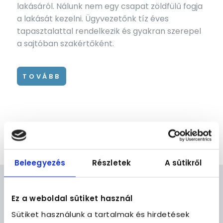
lakásáról. Nálunk nem egy csapat zöldfülű fogja
a lakását kezelni. Ügyvezetőnk tíz éves
tapasztalattal rendelkezik és gyakran szerepel
a sajtóban szakértőként.
TOVÁBB
Beleegyezés
Részletek
A sütikről
Ez a weboldal sütiket használ
RÖVIDEN RÓLUNK
Sütiket használunk a tartalmak és hirdetések
A szakma legjobbjaiból álló csapat fogja nálunk a