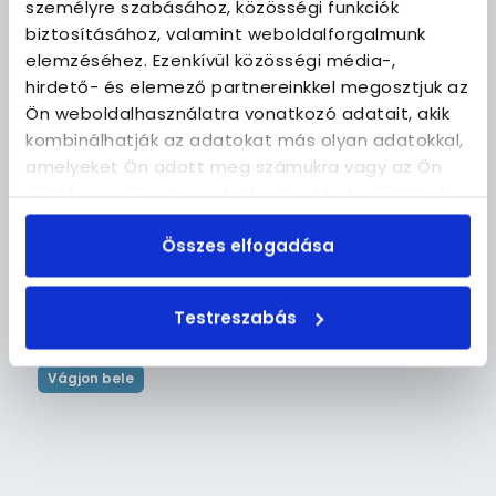
személyre szabásához, közösségi funkciók
lakását kezelni. Ügyvezetőnk Rege Mihály tíz éves
tapasztalattal rendelkezik és a hazai rövid távú
biztosításához, valamint weboldalforgalmunk
szövetség elnöke, elismert szakértő.
elemzéséhez. Ezenkívül közösségi média-,
hirdető- és elemező partnereinkkel megosztjuk az
Ön weboldalhasználatra vonatkozó adatait, akik
kombinálhatják az adatokat más olyan adatokkal,
amelyeket Ön adott meg számukra vagy az Ön
által használt más szolgáltatásokból gyűjtöttek.
NAVIGÁCIÓ
Összes elfogadása
Kezdőlap
Így dolgozunk
Testreszabás
Lakásaink
Kapcsolat
Vágjon bele